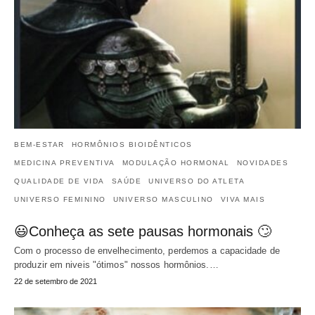
BEM-ESTAR
HORMÔNIOS BIOIDÊNTICOS
MEDICINA PREVENTIVA
MODULAÇÃO HORMONAL
NOVIDADES
QUALIDADE DE VIDA
SAÚDE
UNIVERSO DO ATLETA
UNIVERSO FEMININO
UNIVERSO MASCULINO
VIVA MAIS
😃Conheça as sete pausas hormonais 🙄
Com o processo de envelhecimento, perdemos a capacidade de
produzir em niveis "ótimos" nossos hormônios.…
22 de setembro de 2021