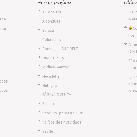
Nossas páginas:
Últim
A Consulta
8 al
ade
Meta
A consulta
ntal
Co
Beleza
hor
Colunistas
Alim
Conheça a DRA RITZ
DIMI
DRA RITZ TV
Pão 
Mídias/Eventos
com 
Newsletter
Quan
ticos
verm
Nutrição
ticos
Musc
PÁGINA OCULTA
Palestras
Pergunte para Dra. Ritz
Política de Privacidade
Saúde