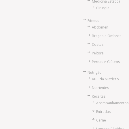
Medicina Estética
Cirurgia
Fitness
Abdomen
Braços e Ombros
Costas
Peitoral
Pernas e Glúteos
Nutrição
ABC da Nutrição
Nutrientes
Receitas
Acompanhamentos
Entradas
Carne
Lanches Rápidos