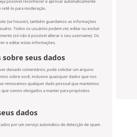
seja possível reconhecer e aprovar automaticamente
e retê-lo para moderação.
 site (se houver), também guardamos as informações
uário. Todos os usuários podem ver, editar ou excluir
ento (só não é possível alterar o seu username). Os
r e editar estas informações.
s sobre seus dados
iver deixado comentários, pode solicitar um arquivo
mos sobre você, inclusive quaisquer dados que nos
 que removamos qualquer dado pessoal que mantemos
s que somos obrigados a manter para propósitos
seus dados
cados por um serviço automático de detecção de spam.