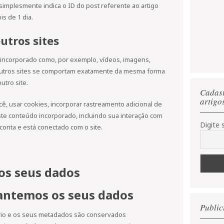
implesmente indica o ID do post referente ao artigo
is de 1 dia.
utros sites
o incorporado como, por exemplo, vídeos, imagens,
 outros sites se comportam exatamente da mesma forma
utro site.
Cadast
artigo
ê, usar cookies, incorporar rastreamento adicional de
ste conteúdo incorporado, incluindo sua interação com
Digite s
onta e está conectado com o site.
s seus dados
ntemos os seus dados
Public
rio e os seus metadados são conservados