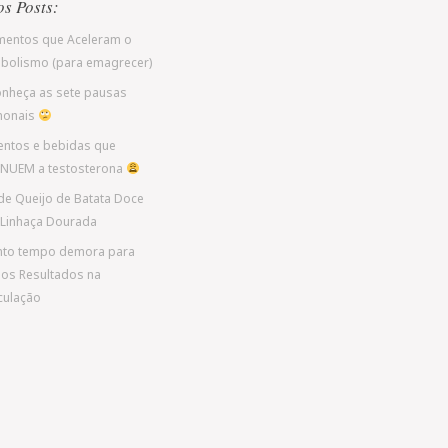
os Posts:
imentos que Aceleram o
bolismo (para emagrecer)
nheça as sete pausas
monais
entos e bebidas que
NUEM a testosterona
de Queijo de Batata Doce
Linhaça Dourada
to tempo demora para
os Resultados na
ulação