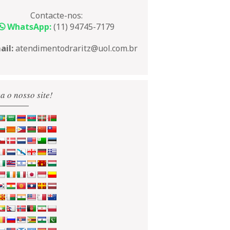
Contacte-nos:
WhatsApp:
(11) 94745-7179
ail:
atendimentodraritz@uol.com.br
a o nosso site!