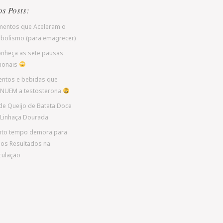
os Posts:
imentos que Aceleram o
bolismo (para emagrecer)
nheça as sete pausas
monais
entos e bebidas que
NUEM a testosterona
de Queijo de Batata Doce
Linhaça Dourada
to tempo demora para
os Resultados na
ulação