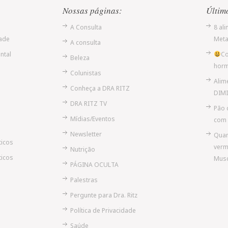
Nossas páginas:
Últim
A Consulta
8 al
ade
Meta
A consulta
ntal
Co
Beleza
hor
Colunistas
Alim
Conheça a DRA RITZ
DIMI
DRA RITZ TV
Pão 
Mídias/Eventos
com 
Newsletter
Quan
ticos
verm
Nutrição
ticos
Musc
PÁGINA OCULTA
Palestras
Pergunte para Dra. Ritz
Política de Privacidade
Saúde