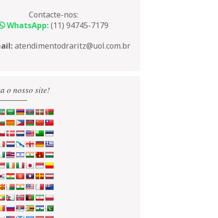
Contacte-nos:
WhatsApp:
(11) 94745-7179
ail:
atendimentodraritz@uol.com.br
a o nosso site!