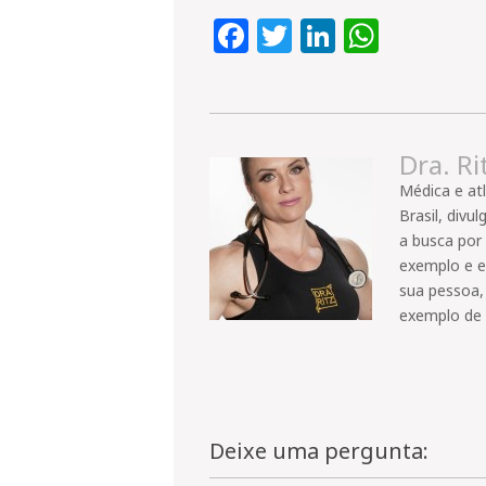
Facebook
Twitter
LinkedIn
Whats
Dra. Ri
Médica e atl
Brasil, divu
a busca por
exemplo e e
sua pessoa,
exemplo de 
Deixe uma pergunta: